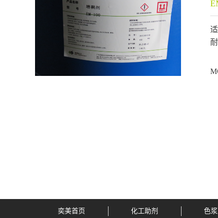
E
适
耐
M
奕美首页
化工助剂
色浆