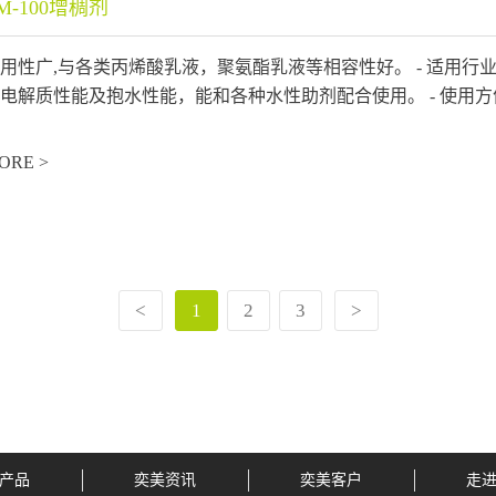
M-100增稠剂
用性广,与各类丙烯酸乳液，聚氨酯乳液等相容性好。 - 适用行
电解质性能及抱水性能，能和各种水性助剂配合使用。 - 使用方便
ORE >
<
1
2
3
>
产品
奕美资讯
奕美客户
走