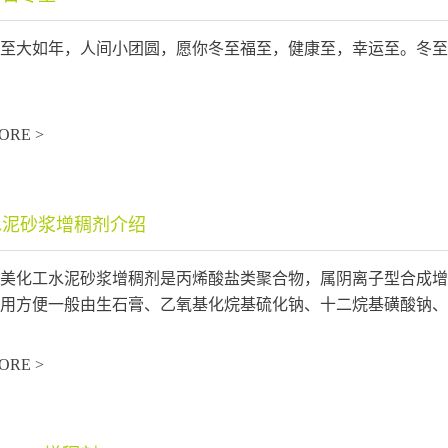
至大如年，人间小团圆，愿你冬至福至，健康至，幸运至。冬至
ORE >
水泥砂浆增稠剂介绍
美化工水泥砂浆增稠剂是丙烯酸盐类聚合物，属阴离子型合成增
用方便一般由生石膏、乙氧基化烷基硫化钠、十二烷基磺酸钠、减
ORE >