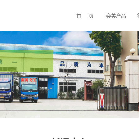
首 页
奕美产品