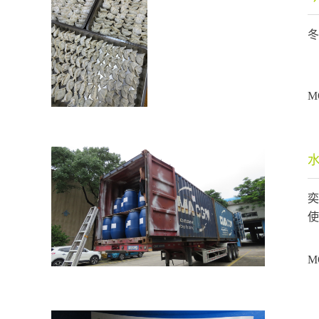
冬
M
奕
使
M