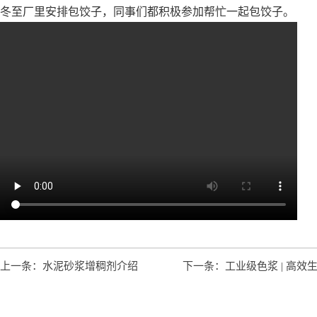
冬至厂里安排包饺子，同事们都积极参加帮忙一起包饺子。
上一条：水泥砂浆增稠剂介绍
下一条：工业级色浆 | 高效生产