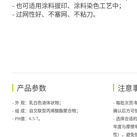
-
也可适用涂料拔印、涂料染色工艺中；
-
过网性好、不塞网、不粘刀。
产品参数
注意
- 外 观：乳白色液体状物；
- 每批次货
-
组 成：自交联型丙烯酸酯聚合物；
确认后方可
-
PH值：6.5-7。
- 选择合适
牢度与摩擦
性），避免